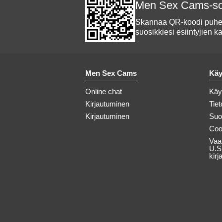
Men Sex Cams-so
Skannaa QR-koodi puhel
suosikkiesi esiintyjien k
Men Sex Cams
Käy
Online chat
Käy
Kirjautuminen
Tie
Kirjautuminen
Suo
Coo
Vaa
U.S
kirj