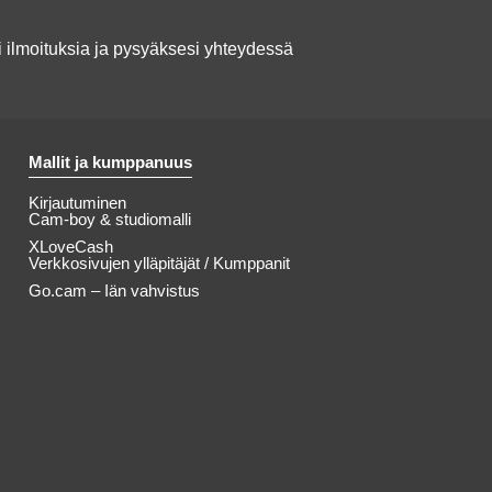
ilmoituksia ja pysyäksesi yhteydessä
Mallit ja kumppanuus
Kirjautuminen
Cam-boy & studiomalli
XLoveCash
Verkkosivujen ylläpitäjät / Kumppanit
Go.cam – Iän vahvistus