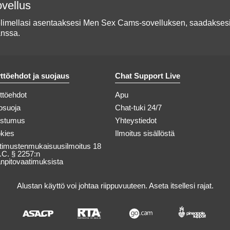
vellus
imellasi asentaaksesi Men Sex Cams-sovelluksen, saadaksesi 
anssa.
ttöehdot ja suojaus
Chat Support Live
ttöehdot
Apu
tosuoja
Chat-tuki 24/7
stumus
Yhteystiedot
kies
Ilmoitus sisällöstä
timustenmukaisuusilmoitus 18
.C. § 2257:n
anpitovaatimuksista
Alustan käyttö voi johtaa riippuvuuteen. Aseta itsellesi rajat.