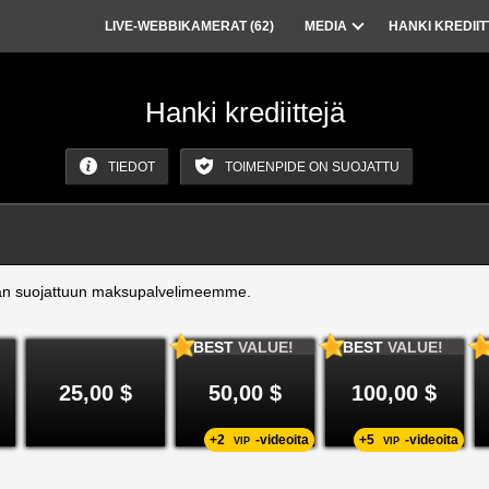
LIVE-WEBBIKAMERAT (
62
)
MEDIA
HANKI KREDII
Hanki krediittejä
TIEDOT
TOIMENPIDE ON SUOJATTU
jataan suojattuun maksupalvelimeemme.
BEST
VALUE!
BEST
VALUE!
25,00 $
50,00 $
100,00 $
+2
-videoita
+5
-videoita
VIP
VIP