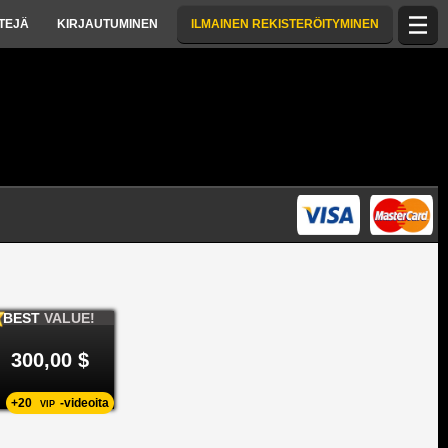
TTEJÄ
KIRJAUTUMINEN
ILMAINEN REKISTERÖITYMINEN
BEST
VALUE!
300,00 $
+20
-videoita
VIP