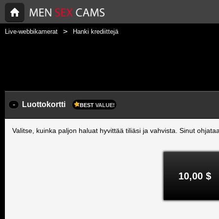
Live-webbikamerat
Hanki krediittejä
-
Luottokortti
BEST
VALUE!
Valitse, kuinka paljon haluat hyvittää tiliäsi ja vahvista. Sinut oh
10,00 $