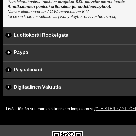
Pankkikorttimaksu tapahtuu
suojatun SSL-palvelimemme kautta
.
Ainutlaatuinen pankkikorttimaksu (ei uudelleentäyttöä).
Nimike tiliotteessa on
.
(ei erotiikkaan tai seksiin liittyvää yhteyttä, ei sivuston nimeä).
+
Luottokortti Rocketgate
+
Paypal
+
Paysafecard
+
Digitaalinen Valuutta
Lisäät tämän summan elektroniseen lompakkoosi
(YLEISTEN KÄYTTÖE